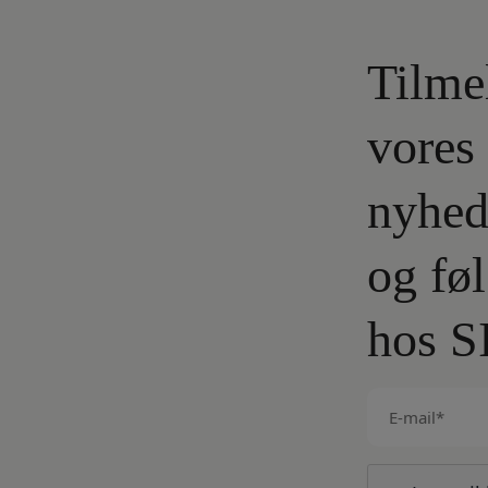
Tilme
vores
nyhed
og fø
hos S
E-
mail
(Påkrævet)