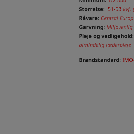
Minimum:
1/2 hud
Størrelse
:
51-53
kvf. 
Råvare
:
Central Euro
Garvning
:
Miljøvenlig
Pleje og vedligehold
:
almindelig læderpleje
Brandstandard
:
IMO-