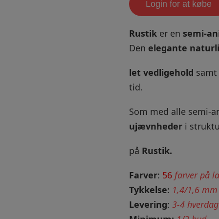
Login for at købe
Rustik
er en
semi-ani
Den
elegante naturl
let vedligehold
sam
tid.
Som med alle semi-a
ujævnheder
i strukt
på
Rustik.
Farver
:
56
farver på l
Tykkelse
:
1,4/1,6 mm
Levering
:
3-4 hverdag