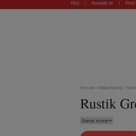
FAQ
Kontakt os
Find 
Forside
/
Møbelskind
/
Semi
Rustik Gr