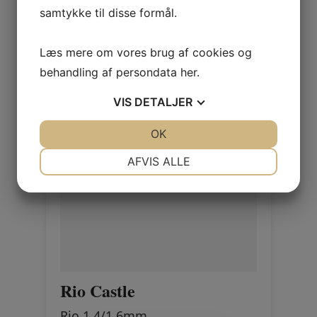
Log ind / Ny kunde
samtykke til disse formål.
Læs mere om vores brug af cookies og
behandling af persondata
her
.
VIS
DETALJER
JA
NEJ
OK
JA
NEJ
NØDVENDIGE
PRÆFERENCER
AFVIS ALLE
JA
NEJ
JA
NEJ
MARKETING
STATISTIK
Rio Castle
Rio 1,4/1,6mm