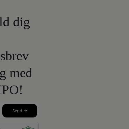
ld dig
sbrev
lg med
IPO!
Send