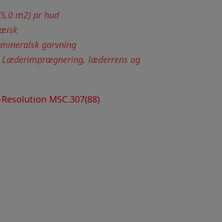
(5,0 m2) pr hud
pæisk
 mineralsk garvning
Læderimprægnering, læderrens og
Resolution MSC.307(88)