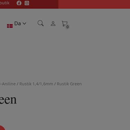
butik
Da
0
0
-Aniline
/
Rustik 1,4/1,6mm
/
Rustik Green
een