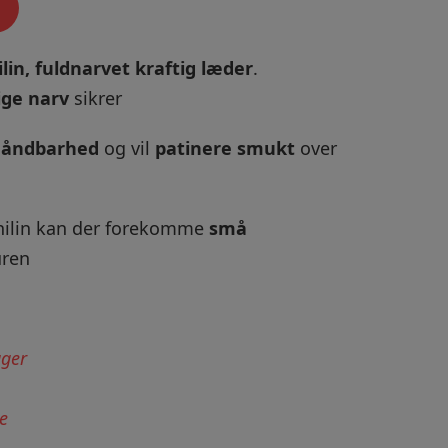
lin, fuldnarvet kraftig læder
.
ige narv
sikrer
t
åndbarhed
og vil
patinere smukt
over
nilin kan der forekomme
små
uren
ager
e