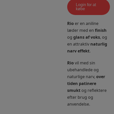
Login for at
købe
Rio
er en aniline
læder med en
finish
og
glans af voks
, og
en attraktiv
naturlig
narv effekt
.
Rio
vil med sin
ubehandlede og
naturlige narv,
over
tiden patinere
smukt
og reflektere
efter brug og
anvendelse.