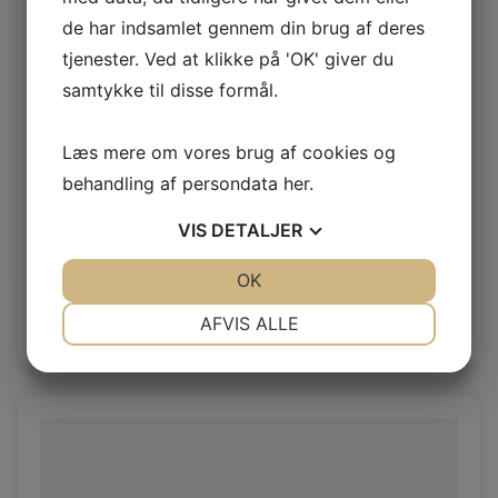
de har indsamlet gennem din brug af deres
tjenester. Ved at klikke på 'OK' giver du
samtykke til disse formål.
Læs mere om vores brug af cookies og
behandling af persondata
her
.
Polsterlam White
VIS
DETALJER
Polsterlam 20 mm
JA
NEJ
OK
JA
NEJ
NØDVENDIGE
PRÆFERENCER
AFVIS ALLE
Log ind / Ny kunde
JA
NEJ
JA
NEJ
MARKETING
STATISTIK