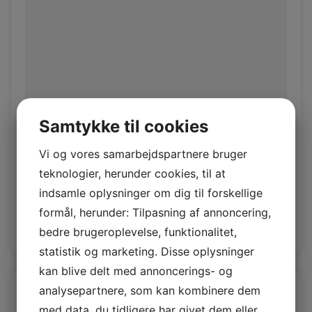
Samtykke til cookies
Vi og vores samarbejdspartnere bruger
Polsterlam Moon
teknologier, herunder cookies, til at
Polsterlam 20 mm
indsamle oplysninger om dig til forskellige
formål, herunder: Tilpasning af annoncering,
Log ind / Ny kunde
bedre brugeroplevelse, funktionalitet,
statistik og marketing. Disse oplysninger
kan blive delt med annoncerings- og
analysepartnere, som kan kombinere dem
med data, du tidligere har givet dem eller