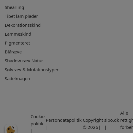
Shearling
Tibet lam plader
Dekorationsskind
Lammeskind
Pigmenteret
Blåræve
Shadow ræv Natur
Sølvræv & Mutationstyper
Sadelmageri
Alle
Cookie
Persondatapolitik
Copyright
sipo.dk
rettig
politik
|
© 2026|
|
forbe
|