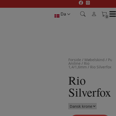
Hop
til
Da
indholdet
0
0
Forside
/
Møbelskind
/
Pure
Aniline
/
Rio
1,4/1,6mm
/
Rio Silverfox
Rio
Silverfox