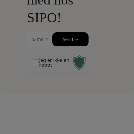
SIPO!
E-
Send
mail
(Påkrævet)
Jeg er ikke en
robot