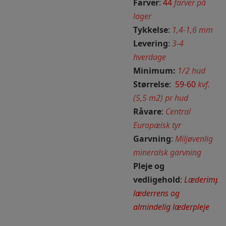
Farver
:
44
farver på
lager
Tykkelse
:
1,4-1,6 mm
Levering
:
3-4
hverdage
Minimum:
1/2 hud
Størrelse
:
59-60
kvf.
(5,5 m2) pr hud
Råvare
:
Central
Europæisk tyr
Garvning
:
Miljøvenlig
mineralsk garvning
Pleje og
vedligehold
:
Læderimpræ
læderrens og
almindelig læderpleje