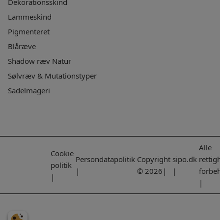
Dekorationsskind
Lammeskind
Pigmenteret
Blåræve
Shadow ræv Natur
Sølvræv & Mutationstyper
Sadelmageri
Alle
Cookie
Persondatapolitik
Copyright
sipo.dk
rettig
politik
|
© 2026|
|
forbe
|
|