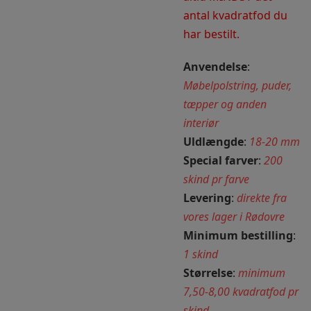
antal kvadratfod du
har bestilt.
Anvendelse
:
Møbelpolstring, puder,
tæpper og anden
interiør
Uldlængde
:
18-20 mm
Special farver
:
200
skind pr farve
Levering
:
direkte fra
vores lager i Rødovre
Minimum bestilling
:
1 skind
Størrelse
:
minimum
7,50-8,00 kvadratfod pr
skind