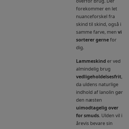
overfor brug. Der
forekommer en let
nuanceforskel fra
skind til skind, også i
samme farve, men
vi
sorterer gerne
for
dig.
Lammeskind
er ved
almindelig brug
vedligeholdelsesfrit
,
da uldens naturlige
indhold af lanolin gør
den næsten
uimodtagelig over
for smuds
. Ulden vil i
årevis bevare sin