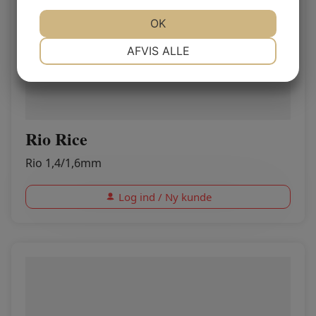
JA
NEJ
OK
JA
NEJ
NØDVENDIGE
PRÆFERENCER
AFVIS ALLE
JA
NEJ
JA
NEJ
MARKETING
STATISTIK
Rio Rice
Rio 1,4/1,6mm
Log ind / Ny kunde