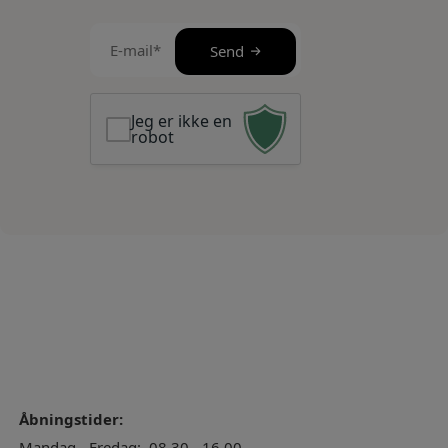
E-
Send
mail
(Påkrævet)
Jeg er ikke en
robot
Åbningstider:
Mandag - Fredag:
08.30 - 16.00