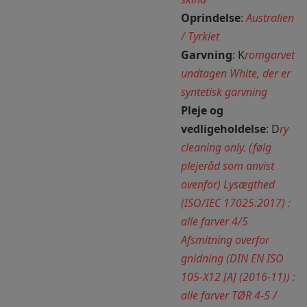
Oprindelse
:
Australien
/ Tyrkiet
Garvning
: K
romgarvet
undtagen White, der er
syntetisk garvning
Pleje og
vedligeholdelse
: D
ry
cleaning only. (følg
plejeråd som anvist
ovenfor) Lysægthed
(ISO/IEC 17025:2017) :
alle farver 4/5
Afsmitning overfor
gnidning (DIN EN ISO
105-X12 [A] (2016-11)) :
alle farver TØR 4-5 /