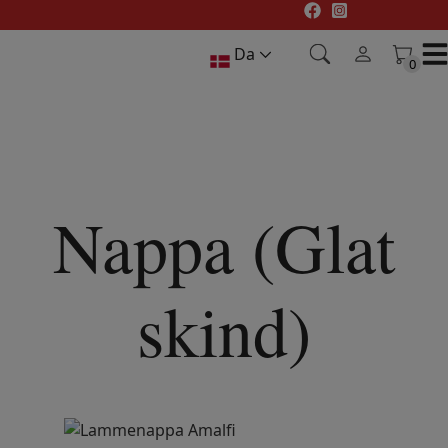
Hop
til
Da
indholdet
0
0
Nappa (Glat
skind)