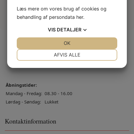
robot
Læs mere om vores brug af cookies og
behandling af persondata
her
.
VIS
DETALJER
JA
NEJ
OK
JA
NEJ
NØDVENDIGE
PRÆFERENCER
AFVIS ALLE
JA
NEJ
JA
NEJ
MARKETING
STATISTIK
Åbningstider:
Mandag - Fredag:
08.30 - 16.00
Lørdag - Søndag:
Lukket
Kontaktinformation