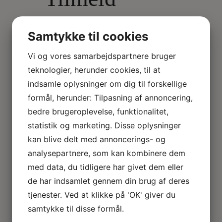
dig vores
Samtykke til cookies
nyhedsbrev
Vi og vores samarbejdspartnere bruger
teknologier, herunder cookies, til at
og følg
indsamle oplysninger om dig til forskellige
formål, herunder: Tilpasning af annoncering,
med hos
bedre brugeroplevelse, funktionalitet,
statistik og marketing. Disse oplysninger
SIPO!
kan blive delt med annoncerings- og
analysepartnere, som kan kombinere dem
med data, du tidligere har givet dem eller
E-
Send
de har indsamlet gennem din brug af deres
mail
tjenester. Ved at klikke på 'OK' giver du
(Påkrævet)
samtykke til disse formål.
Jeg er ikke en