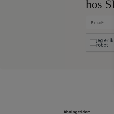
hos S
E-
mail
(Påkrævet)
Jeg er i
robot
Åbningstider: