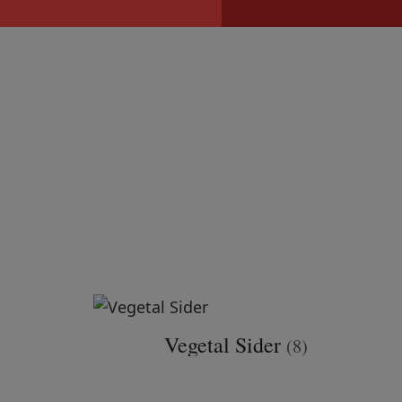
Hop
til
indholdet
Vegetal Sider
(8)