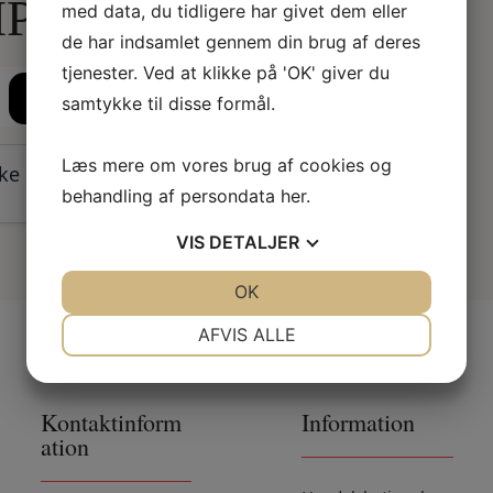
IPO!
med data, du tidligere har givet dem eller
de har indsamlet gennem din brug af deres
tjenester. Ved at klikke på 'OK' giver du
Send
samtykke til disse formål.
Læs mere om vores brug af cookies og
kke en
behandling af persondata
her
.
VIS
DETALJER
JA
NEJ
OK
JA
NEJ
NØDVENDIGE
PRÆFERENCER
AFVIS ALLE
JA
NEJ
JA
NEJ
MARKETING
STATISTIK
Kontaktinform
Information
ation