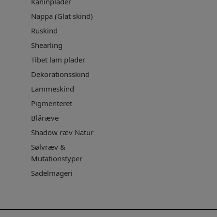
Kaninplader
Nappa (Glat skind)
Ruskind
Shearling
Tibet lam plader
Dekorationsskind
Lammeskind
Pigmenteret
Blåræve
Shadow ræv Natur
Sølvræv &
Mutationstyper
Sadelmageri