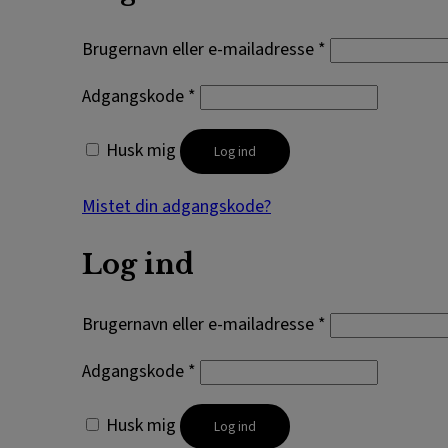
Brugernavn eller e-mailadresse
*
Adgangskode
*
Husk mig
Log ind
Mistet din adgangskode?
Log ind
Brugernavn eller e-mailadresse
*
Adgangskode
*
Husk mig
Log ind