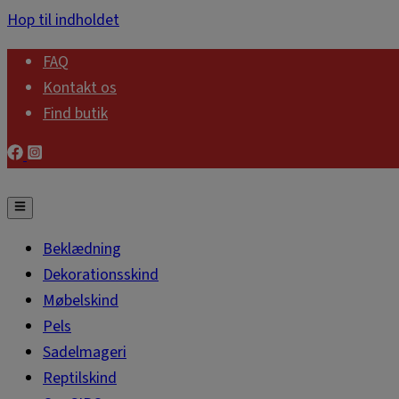
Hop til indholdet
FAQ
Kontakt os
Find butik
Beklædning
Dekorationsskind
Møbelskind
Pels
Sadelmageri
Reptilskind