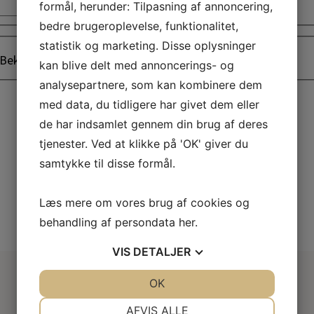
Postnr.
formål, herunder: Tilpasning af annoncering,
bedre brugeroplevelse, funktionalitet,
statistik og marketing. Disse oplysninger
Bekræft adgangskode
kan blive delt med annoncerings- og
analysepartnere, som kan kombinere dem
med data, du tidligere har givet dem eller
de har indsamlet gennem din brug af deres
tjenester. Ved at klikke på 'OK' giver du
samtykke til disse formål.
Læs mere om vores brug af cookies og
behandling af persondata
her
.
VIS
DETALJER
JA
NEJ
OK
JA
NEJ
NØDVENDIGE
PRÆFERENCER
AFVIS ALLE