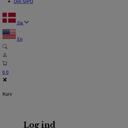
Om SIPO
Da
En
0
0
Kurv
Log ind