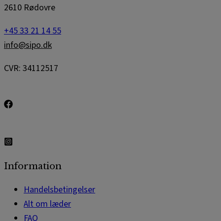
2610 Rødovre
+45 33 21 14 55
info@sipo.dk
CVR: 34112517
Information
Handelsbetingelser
Alt om læder
FAQ