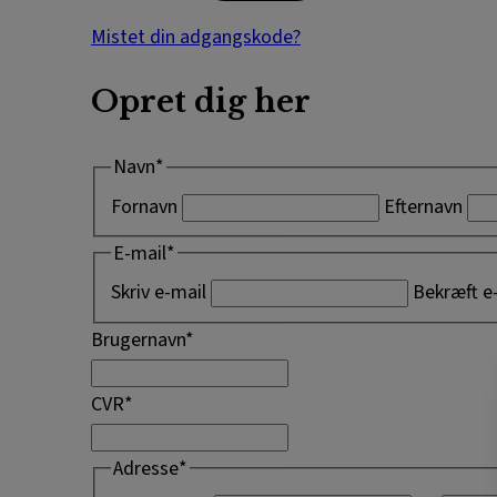
Mistet din adgangskode?
Opret dig her
Navn
*
Fornavn
Efternavn
E-mail
*
Skriv e-mail
Bekræft e
Brugernavn
*
CVR
*
Adresse
*