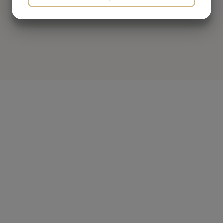
JA
NEJ
JA
NEJ
MARKETING
STATISTIK