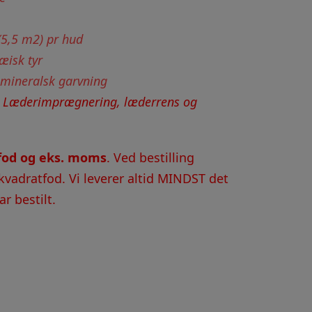
 (5,5 m2) pr hud
æisk tyr
 mineralsk garvning
:
Læderimprægnering, læderrens og
tfod og eks. moms
. Ved bestilling
kvadratfod. Vi leverer altid MINDST det
r bestilt.