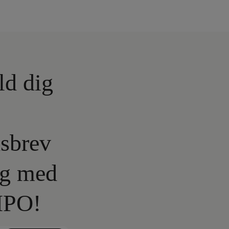
ld dig
sbrev
lg med
IPO!