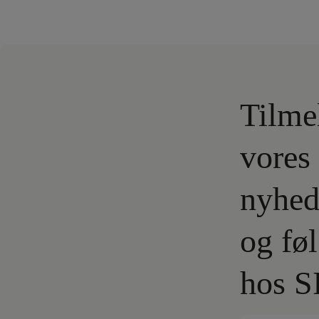
Tilme
vores
nyhed
og fø
hos S