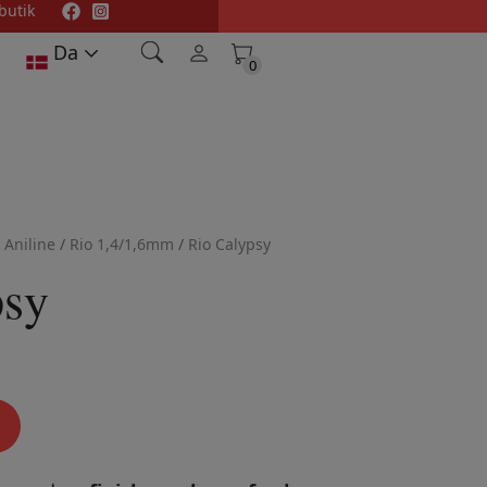
butik
Da
0
0
 Aniline
/
Rio 1,4/1,6mm
/
Rio Calypsy
psy