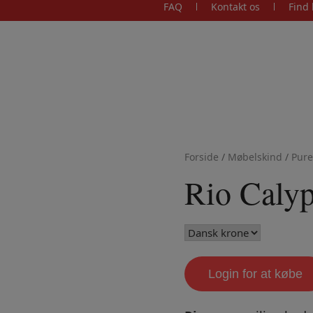
FAQ
Kontakt os
Find 
Forside
/
Møbelskind
/
Pure
Rio Caly
Login for at købe