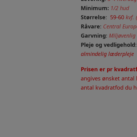
Minimum:
1/2 hud
Størrelse
:
59-60
kvf.
Råvare
:
Central Europ
Garvning
:
Miljøvenlig
Pleje og vedligehold
almindelig læderpleje
Prisen er pr kvadra
angives ønsket antal 
antal kvadratfod du ha