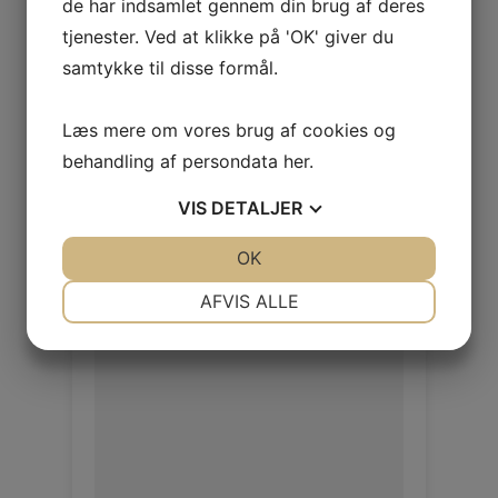
de har indsamlet gennem din brug af deres
Rio Castle
tjenester. Ved at klikke på 'OK' giver du
Rio 1,4/1,6mm
samtykke til disse formål.
Log ind / Ny kunde
Læs mere om vores brug af cookies og
behandling af persondata
her
.
VIS
DETALJER
JA
NEJ
OK
JA
NEJ
NØDVENDIGE
PRÆFERENCER
AFVIS ALLE
JA
NEJ
JA
NEJ
MARKETING
STATISTIK