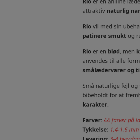
Rio
er en aniline læd
attraktiv
naturlig nar
Rio
vil med sin ubeha
patinere smukt
og re
Rio
er en
blød
, men
k
anvendes til alle for
smålædervarer og ti
Små naturlige fejl og
bibeholdt for at fre
karakter
.
Farver
:
44
farver på l
Tykkelse
:
1,4-1,6 mm
Levering
:
3-4 hverdag