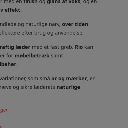
er med en
finish
og
glans af voks
, og en
v effekt
.
ndlede og naturlige narv,
over tiden
flektere efter brug og anvendelse.
raftig læder
med et fast greb.
Rio
kan
mer for
møbelbetræk
samt
lbehør
.
 variationer, som små
ar og mærker
, er
mhæve og sikre læderets
naturlige
ager
e