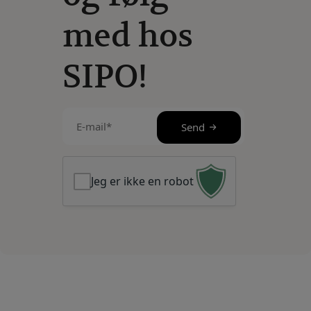
med hos
SIPO!
E-
Send
mail
(Påkrævet)
Jeg er ikke en robot