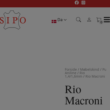
Hop
til
indholdet
Da
0
0
Forside
/
Møbelskind
/
Pure
Aniline
/
Rio
1,4/1,6mm
/
Rio Macroni
Rio
Macroni