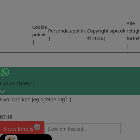
Alle
Cookie
Persondatapolitik
Copyright
sipo.dk
rettig
politik
|
© 2026|
|
forbe
|
|
Lad os chatte :)
Hvordan kan jeg hjælpe dig? :)
03:18
Show Emojis