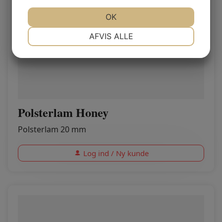
JA
NEJ
OK
JA
NEJ
NØDVENDIGE
PRÆFERENCER
AFVIS ALLE
JA
NEJ
JA
NEJ
MARKETING
STATISTIK
Polsterlam Honey
Polsterlam 20 mm
Log ind / Ny kunde