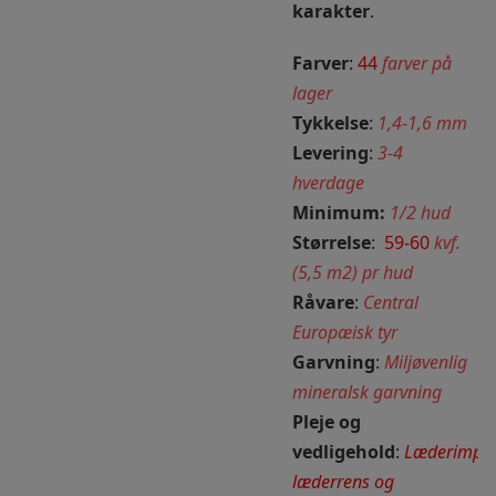
karakter
.
Farver
:
44
farver på
lager
Tykkelse
:
1,4-1,6 mm
Levering
:
3-4
hverdage
Minimum:
1/2 hud
Størrelse
:
59-60
kvf.
(5,5 m2) pr hud
Råvare
:
Central
Europæisk tyr
Garvning
:
Miljøvenlig
mineralsk garvning
Pleje og
vedligehold
:
Læderimpræ
læderrens og