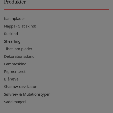
Produkter
Kaninplader
Nappa (Glat skind)
Ruskind
Shearling
Tibet lam plader
Dekorationsskind
Lammeskind
Pigmenteret
Blåræve
Shadow ræv Natur
Sølvræv & Mutationstyper
Sadelmageri