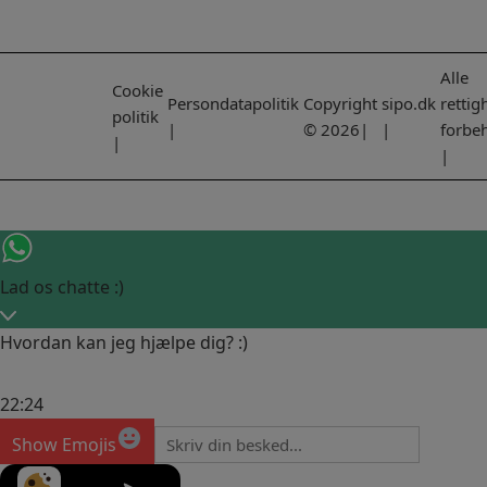
Alle
Cookie
Persondatapolitik
Copyright
sipo.dk
rettig
politik
|
© 2026|
|
forbe
|
|
Lad os chatte :)
Hvordan kan jeg hjælpe dig? :)
22:24
Show Emojis