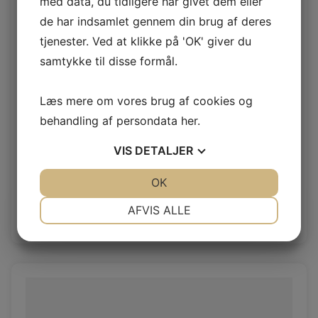
med data, du tidligere har givet dem eller
de har indsamlet gennem din brug af deres
tjenester. Ved at klikke på 'OK' giver du
samtykke til disse formål.
Læs mere om vores brug af cookies og
behandling af persondata
her
.
VIS
DETALJER
Rio Calypsy
JA
NEJ
OK
JA
NEJ
Rio 1,4/1,6mm
NØDVENDIGE
PRÆFERENCER
AFVIS ALLE
Log ind / Ny kunde
JA
NEJ
JA
NEJ
MARKETING
STATISTIK