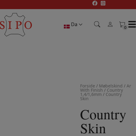
Hop
til
indholdet
Da
0
0
Forside
/
Møbelskind
/
Anil
With Finish
/
Country
1,4/1,6mm
/
Country
Skin
Country
Skin