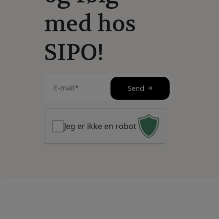
med hos
SIPO!
E-
Send
mail
(Påkrævet)
Jeg er ikke en robot