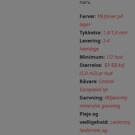
narv.
Farver
:
19
farver på
lager
Tykkelse
:
1,4/1,6 mm
Levering
:
3-4
hverdage
Minimum:
1/2 hud
Størrelse
:
51-53
kvf.
(5,0 m2) pr hud
Råvare
:
Central
Europæisk tyr
Garvning
:
Miljøvenlig
mineralsk garvning
Pleje og
vedligehold
:
Læderimpræ
læderrens og