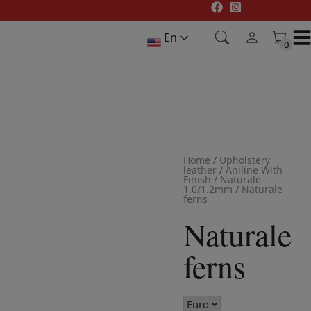
Skip
to
En
content
0
0
Home
/
Upholstery
leather
/
Aniline With
Finish
/
Naturale
1.0/1.2mm
/
Naturale
ferns
Naturale
ferns