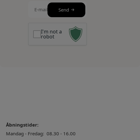
E-
Send
mail
(Required)
I'm not a
robot
Åbningstider:
Mandag - Fredag:
08.30 - 16.00