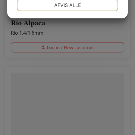
NØDVENDIGE
PRÆFERENCER
AFVIS ALLE
Rio Alpaca
MARKETING
STATISTIK
Rio 1.4/1.6mm
Log in / New customer