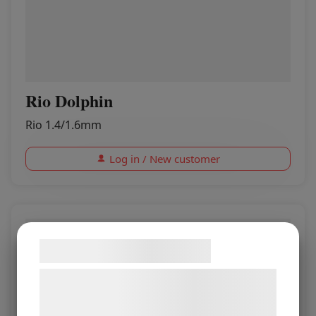
Rio Dolphin
Rio 1.4/1.6mm
Log in / New customer
Samtykke til cookies
Vi og vores samarbejdspartnere bruger
teknologier, herunder cookies, til at