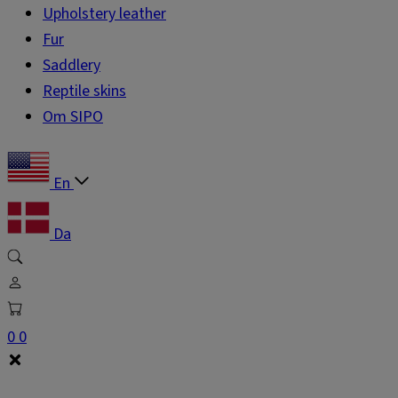
Upholstery leather
Fur
Saddlery
Reptile skins
Om SIPO
En
Da
0
0