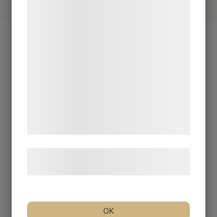
indsamle oplysninger om dig til forskellige
formål, herunder: Tilpasning af annoncering,
bedre brugeroplevelse, funktionalitet,
statistik og marketing. Disse oplysninger
kan blive delt med annoncerings- og
analysepartnere, som kan kombinere dem
med data, du tidligere har givet dem eller
de har indsamlet gennem din brug af deres
tjenester. Ved at klikke på 'OK' giver du
samtykke til disse formål.
Læs mere om vores brug af cookies og
behandling af persondata
her
.
OK