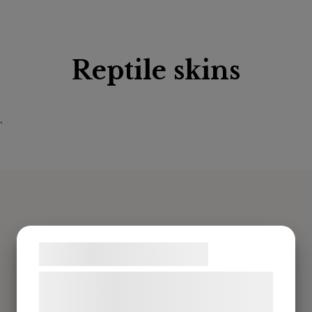
Reptile skins
.
Samtykke til cookies
Vi og vores samarbejdspartnere bruger
teknologier, herunder cookies, til at