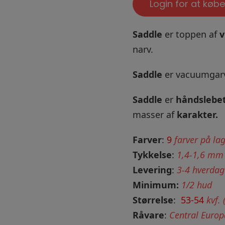
Login for at købe
Saddle
er toppen af
v
narv.
Saddle
er vacuumgarve
Saddle
er
håndslebe
masser af
karakter.
Farver
:
9
farver på la
Tykkelse
:
1,4-1,6 mm
Levering
:
3-4 hverdag
Minimum:
1/2 hud
Størrelse
:
5
3-54
kvf.
Råvare
:
Central Europ