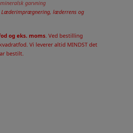
 mineralsk garvning
:
Læderimprægnering, læderrens og
tfod og eks. moms
. Ved bestilling
kvadratfod. Vi leverer altid MINDST det
r bestilt.