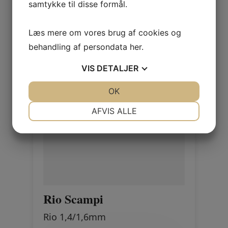
samtykke til disse formål.
Læs mere om vores brug af cookies og
behandling af persondata
her
.
VIS
DETALJER
JA
NEJ
OK
JA
NEJ
NØDVENDIGE
PRÆFERENCER
AFVIS ALLE
JA
NEJ
JA
NEJ
MARKETING
STATISTIK
Rio Scampi
Rio 1,4/1,6mm