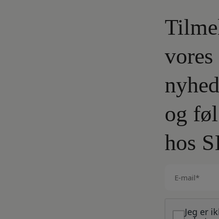
Tilme
vores
nyhed
og fø
hos S
E-
mail
(Påkrævet)
Jeg er i