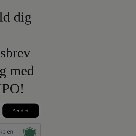
ld dig
sbrev
lg med
IPO!
Send
kke en