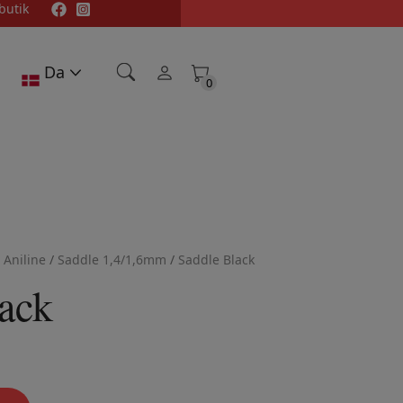
butik
Da
0
0
 Aniline
/
Saddle 1,4/1,6mm
/
Saddle Black
ack