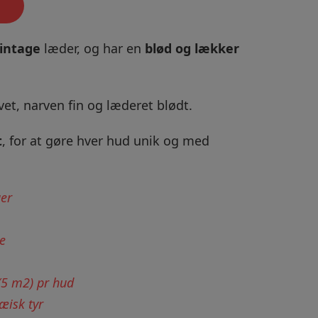
intage
læder, og har en
blød og lækker
t, narven fin og læderet blødt.
t
, for at gøre hver hud unik og med
ger
e
 (5 m2) pr hud
æisk tyr