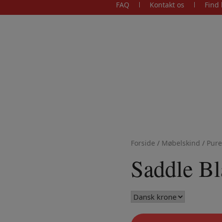
FAQ
Kontakt os
Find 
Forside
/
Møbelskind
/
Pure
Saddle Bl