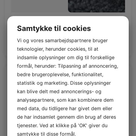
Polsterlam Charcoal
Samtykke til cookies
Polsterlam 20 mm
Vi og vores samarbejdspartnere bruger
Log ind / Ny kunde
teknologier, herunder cookies, til at
indsamle oplysninger om dig til forskellige
formål, herunder: Tilpasning af annoncering,
bedre brugeroplevelse, funktionalitet,
statistik og marketing. Disse oplysninger
kan blive delt med annoncerings- og
analysepartnere, som kan kombinere dem
med data, du tidligere har givet dem eller
de har indsamlet gennem din brug af deres
tjenester. Ved at klikke på 'OK' giver du
samtykke til disse formål.