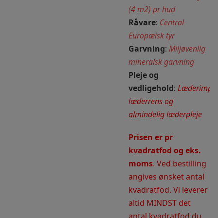
(4 m2) pr hud
Råvare
:
Central
Europæisk tyr
Garvning
:
Miljøvenlig
mineralsk garvning
Pleje og
vedligehold
:
Læderimpræ
læderrens og
almindelig læderpleje
Prisen er pr
kvadratfod og eks.
moms
. Ved bestilling
angives ønsket antal
kvadratfod. Vi leverer
altid MINDST det
antal kvadratfod du