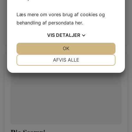
Rio Castle
Læs mere om vores brug af cookies og
Rio 1,4/1,6mm
behandling af persondata
her
.
Log ind / Ny kunde
VIS
DETALJER
JA
NEJ
OK
JA
NEJ
NØDVENDIGE
PRÆFERENCER
AFVIS ALLE
JA
NEJ
JA
NEJ
MARKETING
STATISTIK
Rio Scampi