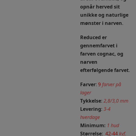
opnår herved sit
unikke og naturlige
mønster i narven
.
Reduced er
gennemfarvet i
farven cognac, og
narven
efterfølgende farvet
.
Farver
:
9
farver på
lager
Tykkelse
:
2,8/3,0 mm
Levering
:
3-4
hverdage
Minimum:
1 hud
Størrelse
:
42-44
kvf.