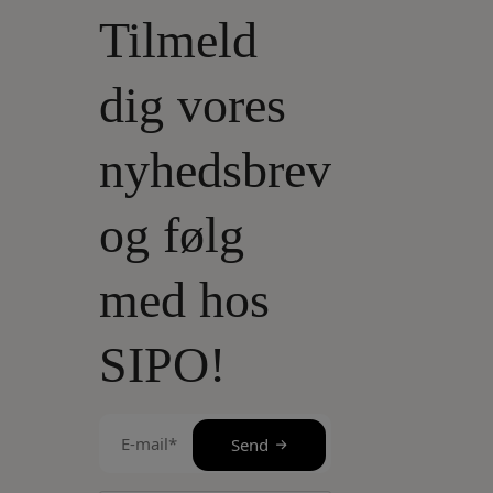
Tilmeld
dig vores
nyhedsbrev
og følg
med hos
SIPO!
E-
Send
mail
(Påkrævet)