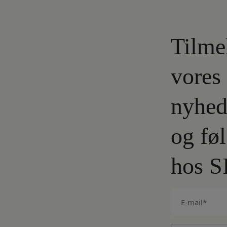
Tilme
vores
nyhed
og fø
hos S
E-
mail
(Påkrævet)