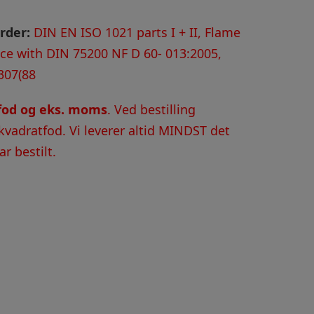
rder:
DIN EN ISO 1021 parts I + II, Flame
nce with DIN 75200 NF D 60- 013:2005,
307(88
tfod og eks. moms
. Ved bestilling
kvadratfod. Vi leverer altid MINDST det
r bestilt.