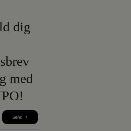
ld dig
sbrev
lg med
IPO!
Send