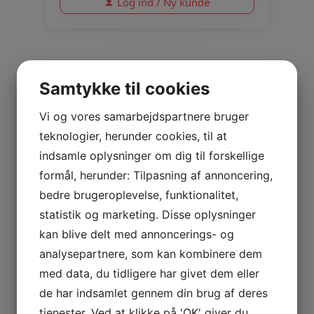
Log ind / Ny kunde
Samtykke til cookies
Vi og vores samarbejdspartnere bruger
teknologier, herunder cookies, til at
indsamle oplysninger om dig til forskellige
formål, herunder: Tilpasning af annoncering,
bedre brugeroplevelse, funktionalitet,
statistik og marketing. Disse oplysninger
kan blive delt med annoncerings- og
analysepartnere, som kan kombinere dem
Objekt Silver Grey
med data, du tidligere har givet dem eller
de har indsamlet gennem din brug af deres
Objekt 1,0/1,2mm
tjenester. Ved at klikke på 'OK' giver du