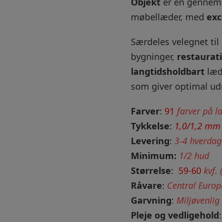
Objekt
er en gennemfa
møbellæder, med
exc
Særdeles velegnet til
bygninger,
restaurat
langtidsholdbart
læd
som giver optimal ud
Farver
:
91
farver på l
Tykkelse
:
1,0/1,2 mm
Levering
:
3-4 hverdag
Minimum:
1/2 hud
Størrelse
:
59-60
kvf. 
Råvare
:
Central Europ
Garvning
:
Miljøvenlig
Pleje og vedligehold