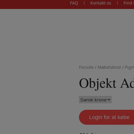
FAQ
Kontakt os
Find 
Forside
/
Møbelskind
/
Pigm
Objekt Ad
Login for at købe