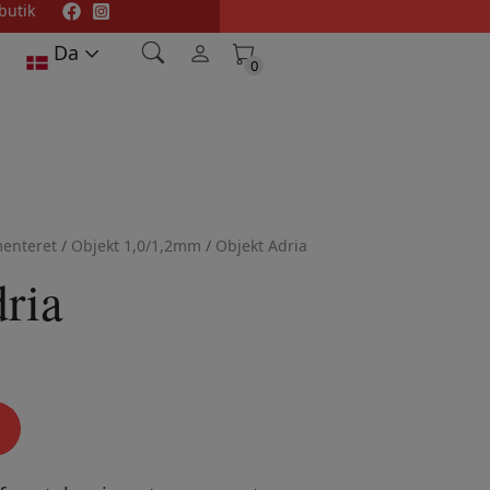
butik
Da
0
0
enteret
/
Objekt 1,0/1,2mm
/
Objekt Adria
ria