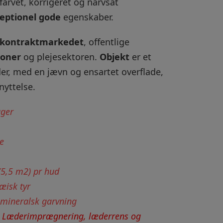
rvet, korrigeret og narvsat
eptionel gode
egenskaber.
kontraktmarkedet
, offentlige
ioner
og plejesektoren.
Objekt
er et
er, med en jævn og ensartet overflade,
nyttelse.
ager
e
(5,5 m2) pr hud
æisk tyr
 mineralsk garvning
:
Læderimprægnering, læderrens og