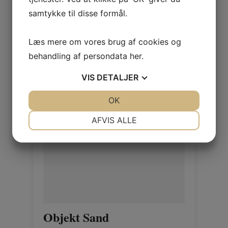
samtykke til disse formål.
Log ind / Ny kunde
Læs mere om vores brug af cookies og
behandling af persondata
her
.
VIS
DETALJER
JA
NEJ
OK
JA
NEJ
NØDVENDIGE
PRÆFERENCER
AFVIS ALLE
JA
NEJ
JA
NEJ
MARKETING
STATISTIK
Objekt Sand