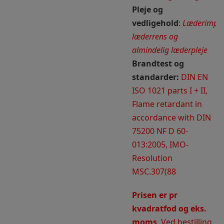
Pleje og
vedligehold
:
Læderimpræ
læderrens og
almindelig læderpleje
Brandtest og
standarder:
DIN EN
ISO 1021 parts I + II,
Flame retardant in
accordance with DIN
75200 NF D 60-
013:2005, IMO-
Resolution
MSC.307(88
Prisen er pr
kvadratfod og eks.
moms
. Ved bestilling