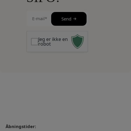
E-
Send
mail
(Påkrævet)
Jeg er ikke en
robot
Åbningstider: