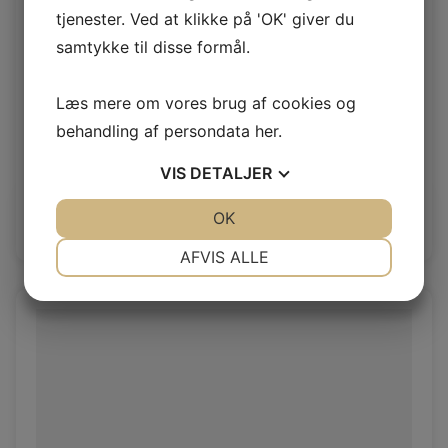
tjenester. Ved at klikke på 'OK' giver du
samtykke til disse formål.
Læs mere om vores brug af cookies og
behandling af persondata
her
.
Objekt Quarz
VIS
DETALJER
Objekt 1,0/1,2mm
JA
NEJ
OK
JA
NEJ
Log ind / Ny kunde
NØDVENDIGE
PRÆFERENCER
AFVIS ALLE
JA
NEJ
JA
NEJ
MARKETING
STATISTIK