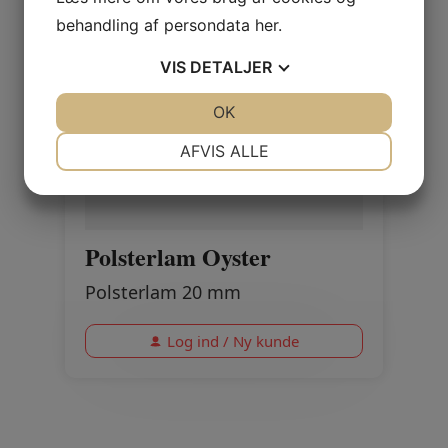
behandling af persondata
her
.
VIS
DETALJER
JA
NEJ
OK
JA
NEJ
NØDVENDIGE
PRÆFERENCER
AFVIS ALLE
JA
NEJ
JA
NEJ
MARKETING
STATISTIK
Polsterlam Oyster
Polsterlam 20 mm
Log ind / Ny kunde