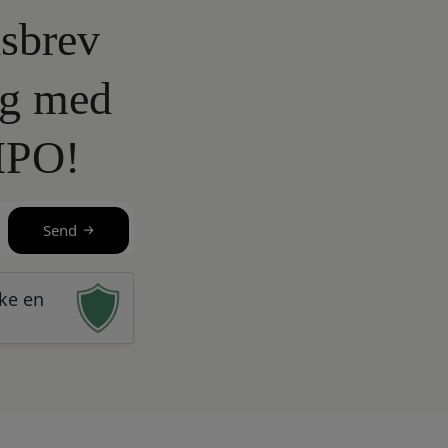
sbrev
lg med
IPO!
Send
kke en