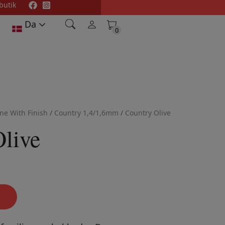
butik
Da
0
0
ine With Finish
/
Country 1,4/1,6mm
/
Country Olive
live