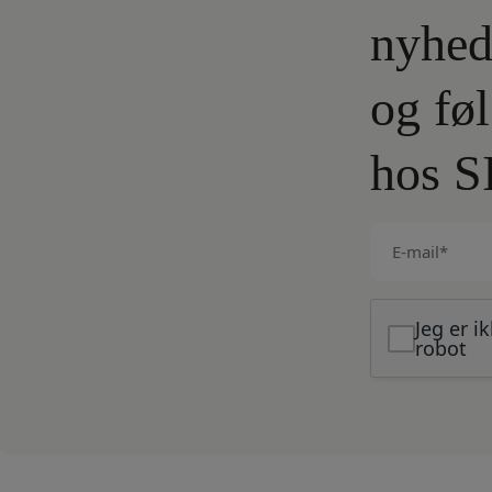
nyhed
og fø
hos S
E-
mail
(Påkrævet)
Jeg er i
robot