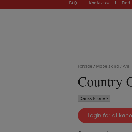
FAQ
Kontakt os
Find 
Forside
/
Møbelskind
/
Anil
Country O
Login for at købe