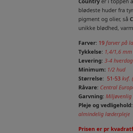
Country
er i toppen a
blødeste huder fra ty
pigment og olier, så
C
unikke blødhed, varm
Farver
:
19
farver på l
Tykkelse
:
1,4/1,6 mm
Levering
:
3-4 hverdag
Minimum:
1/2 hud
Størrelse
:
51-53
kvf. 
Råvare
:
Central Europ
Garvning
:
Miljøvenlig
Pleje og vedligehold
almindelig læderpleje
Prisen er pr kvadra