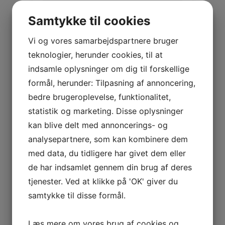
Samtykke til cookies
Vi og vores samarbejdspartnere bruger
teknologier, herunder cookies, til at
indsamle oplysninger om dig til forskellige
formål, herunder: Tilpasning af annoncering,
bedre brugeroplevelse, funktionalitet,
Polsterlam White
statistik og marketing. Disse oplysninger
kan blive delt med annoncerings- og
Polsterlam 20 mm
analysepartnere, som kan kombinere dem
med data, du tidligere har givet dem eller
Log ind / Ny kunde
de har indsamlet gennem din brug af deres
tjenester. Ved at klikke på 'OK' giver du
samtykke til disse formål.
Læs mere om vores brug af cookies og