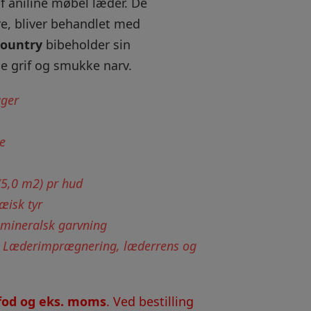
f aniline møbel læder. De
re, bliver behandlet med
ountry
bibeholder sin
e grif og smukke narv.
ager
e
(5,0 m2) pr hud
æisk tyr
 mineralsk garvning
:
Læderimprægnering, læderrens og
tfod og eks. moms
. Ved bestilling