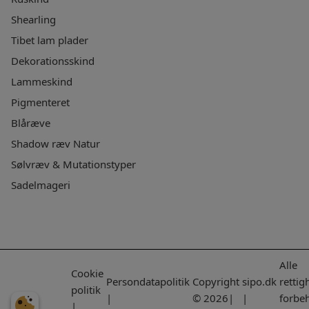
Shearling
Tibet lam plader
Dekorationsskind
Lammeskind
Pigmenteret
Blåræve
Shadow ræv Natur
Sølvræv & Mutationstyper
Sadelmageri
Alle
Cookie
Persondatapolitik
Copyright
sipo.dk
rettig
politik
|
© 2026|
|
forbe
|