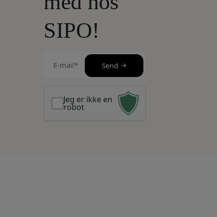
med hos
SIPO!
E-
Send
mail
(Påkrævet)
Jeg er ikke en
robot