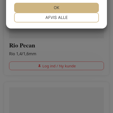
JA
NEJ
OK
JA
NEJ
NØDVENDIGE
PRÆFERENCER
AFVIS ALLE
JA
NEJ
JA
NEJ
MARKETING
STATISTIK
Rio Pecan
Rio 1,4/1,6mm
Log ind / Ny kunde