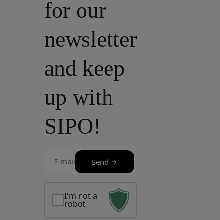
for our
newsletter
and keep
up with
SIPO!
E-
Send
mail
(Required)
I'm not a
robot