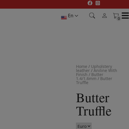
Skip
to
En
content
0
0
Home
/
Upholstery
leather
/
Aniline With
Finish
/
Butter
1.4/1.6mm
/
Butter
Truffle
Butter
Truffle