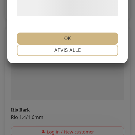
Læs mere om vores brug af cookies og
Log in / New customer
behandling af persondata
her
.
OK
NØDVENDIGE
PRÆFERENCER
AFVIS ALLE
MARKETING
STATISTIK
Rio Bark
Rio 1.4/1.6mm
Log in / New customer