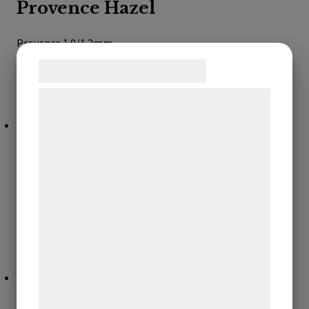
Provence Hazel
Provence 1.0/1.2mm
Samtykke til cookies
SKU:
Log in / New customer
Vi og vores samarbejdspartnere bruger
teknologier, herunder cookies, til at
indsamle oplysninger om dig til forskellige
formål, herunder: Tilpasning af annoncering,
Provence Kalahari
bedre brugeroplevelse, funktionalitet,
statistik og marketing. Disse oplysninger
Provence 1.0/1.2mm
kan blive delt med annoncerings- og
SKU:
analysepartnere, som kan kombinere dem
Log in / New customer
med data, du tidligere har givet dem eller
de har indsamlet gennem din brug af deres
tjenester. Ved at klikke på 'OK' giver du