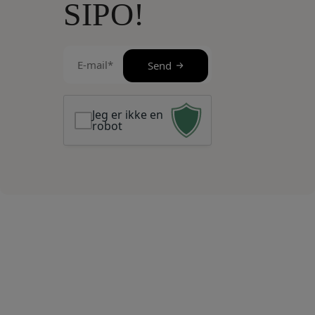
SIPO!
E-
Send
mail
(Påkrævet)
Jeg er ikke en
robot