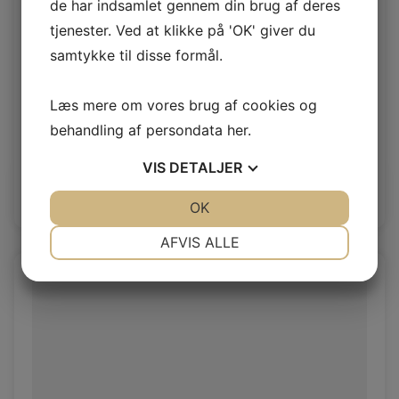
de har indsamlet gennem din brug af deres
tjenester. Ved at klikke på 'OK' giver du
samtykke til disse formål.
Læs mere om vores brug af cookies og
Pampas 3,2-3,6mm
behandling af persondata
her
.
Vegetal Sider
VIS
DETALJER
Log ind / Ny kunde
JA
NEJ
OK
JA
NEJ
NØDVENDIGE
PRÆFERENCER
AFVIS ALLE
JA
NEJ
JA
NEJ
MARKETING
STATISTIK