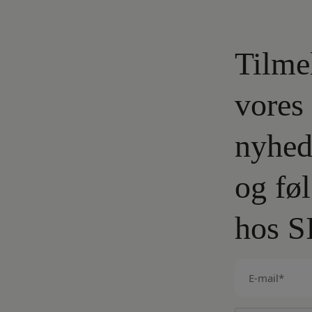
Tilme
vores
nyhed
og fø
hos S
E-
mail
(Påkrævet)