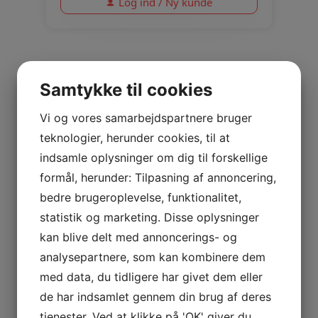
Log ind / Ny kunde
Samtykke til cookies
Vi og vores samarbejdspartnere bruger
teknologier, herunder cookies, til at
indsamle oplysninger om dig til forskellige
formål, herunder: Tilpasning af annoncering,
bedre brugeroplevelse, funktionalitet,
statistik og marketing. Disse oplysninger
kan blive delt med annoncerings- og
analysepartnere, som kan kombinere dem
Objekt Sand
med data, du tidligere har givet dem eller
de har indsamlet gennem din brug af deres
Objekt 1,0/1,2mm
tjenester. Ved at klikke på 'OK' giver du