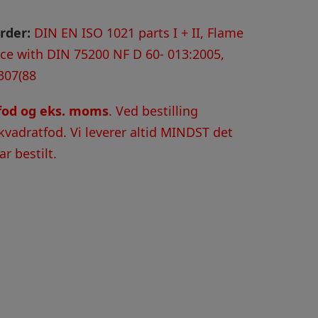
rder:
DIN EN ISO 1021 parts I + II, Flame
nce with DIN 75200 NF D 60- 013:2005,
307(88
tfod og eks. moms
. Ved bestilling
kvadratfod. Vi leverer altid MINDST det
r bestilt.