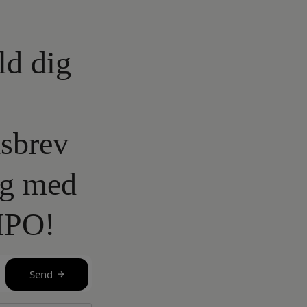
ld dig
sbrev
lg med
IPO!
Send