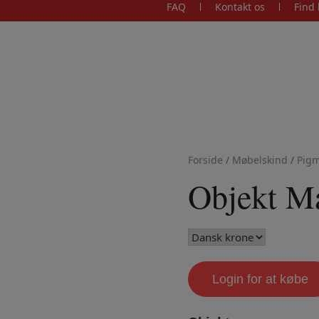
FAQ
Kontakt os
Find 
Forside
/
Møbelskind
/
Pigm
Objekt M
Login for at købe