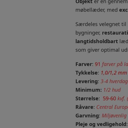
Objekt
er en gennemfa
møbellæder, med
exc
Særdeles velegnet til
bygninger,
restaurat
langtidsholdbart
læd
som giver optimal ud
Farver
:
91
farver på l
Tykkelse
:
1,0/1,2 mm
Levering
:
3-4 hverdag
Minimum:
1/2 hud
Størrelse
:
59-60
kvf. 
Råvare
:
Central Europ
Garvning
:
Miljøvenlig
Pleje og vedligehold