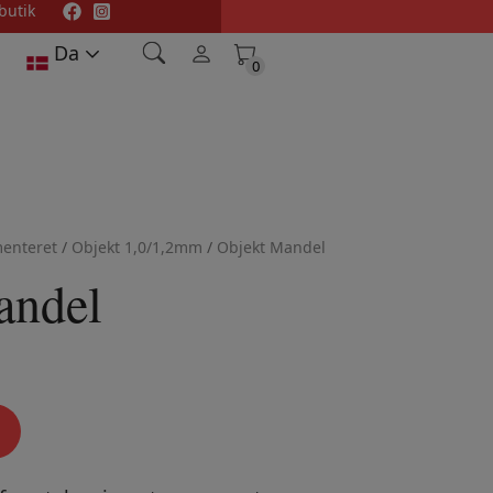
butik
Da
0
0
enteret
/
Objekt 1,0/1,2mm
/
Objekt Mandel
andel