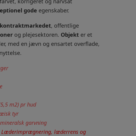
rvet, korrigeret og narvsat
eptionel gode
egenskaber.
kontraktmarkedet
, offentlige
ioner
og plejesektoren.
Objekt
er et
er, med en jævn og ensartet overflade,
nyttelse.
ager
e
(5,5 m2) pr hud
æisk tyr
 mineralsk garvning
:
Læderimprægnering, læderrens og