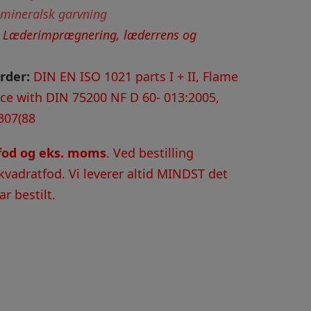
 mineralsk garvning
:
Læderimprægnering, læderrens og
rder:
DIN EN ISO 1021 parts I + II, Flame
nce with DIN 75200 NF D 60- 013:2005,
307(88
tfod og eks. moms
. Ved bestilling
kvadratfod. Vi leverer altid MINDST det
r bestilt.