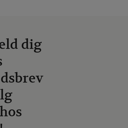
eld dig
s
dsbrev
lg
hos