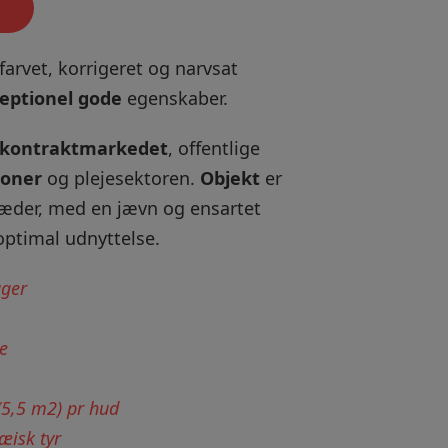
rvet, korrigeret og narvsat
eptionel gode
egenskaber.
kontraktmarkedet
, offentlige
ioner
og plejesektoren.
Objekt
er
æder, med en jævn og ensartet
optimal udnyttelse.
ager
e
(5,5 m2) pr hud
æisk tyr