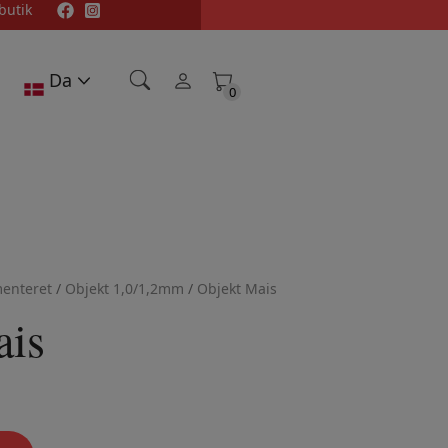
butik
Da
0
0
enteret
/
Objekt 1,0/1,2mm
/
Objekt Mais
ais