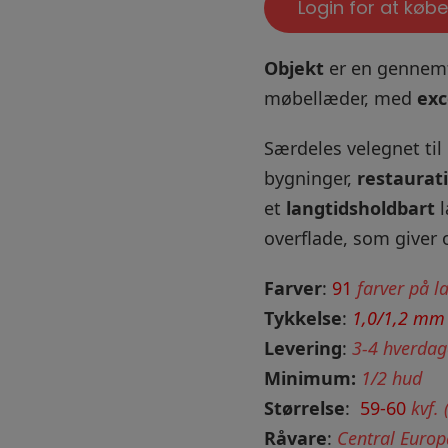
Login for at købe
Objekt
er en gennemfa
møbellæder, med
exc
Særdeles velegnet til
bygninger,
restaurat
et
langtidsholdbart
l
overflade, som giver 
Farver
:
91
farver på l
Tykkelse
:
1,0/1,2 mm
Levering
:
3-4 hverdag
Minimum:
1/2 hud
Størrelse
:
59-60
kvf. 
Råvare
:
Central Europ