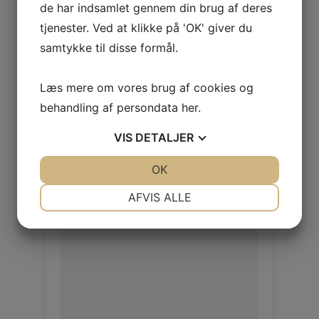
Objekt Sesam
de har indsamlet gennem din brug af deres
tjenester. Ved at klikke på 'OK' giver du
Objekt 1,0/1,2mm
samtykke til disse formål.
Log ind / Ny kunde
Læs mere om vores brug af cookies og
behandling af persondata
her
.
VIS
DETALJER
JA
NEJ
OK
JA
NEJ
NØDVENDIGE
PRÆFERENCER
AFVIS ALLE
JA
NEJ
JA
NEJ
MARKETING
STATISTIK