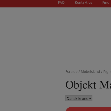
FAQ
Kontakt os
Find 
Forside
/
Møbelskind
/
Pigm
Objekt M