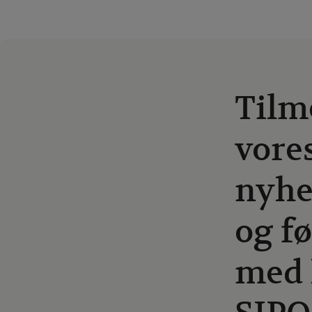
Tilm
vore
nyhe
og fø
med 