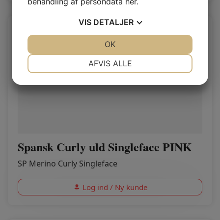
behandling af persondata
her
.
VIS
DETALJER
JA
NEJ
OK
JA
NEJ
NØDVENDIGE
PRÆFERENCER
AFVIS ALLE
JA
NEJ
JA
NEJ
MARKETING
STATISTIK
Spansk Curly uld Singleface PINK
SP Merino Curly Singleface
Log ind / Ny kunde