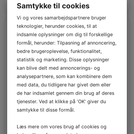
Log ind / Ny kunde
Samtykke til cookies
Vi og vores samarbejdspartnere bruger
teknologier, herunder cookies, til at
indsamle oplysninger om dig til forskellige
formål, herunder: Tilpasning af annoncering,
bedre brugeroplevelse, funktionalitet,
statistik og marketing. Disse oplysninger
kan blive delt med annoncerings- og
analysepartnere, som kan kombinere dem
med data, du tidligere har givet dem eller
de har indsamlet gennem din brug af deres
Spansk Curly uld Singleface GHOST
tjenester. Ved at klikke på 'OK' giver du
SP Merino Curly Singleface
samtykke til disse formål.
Log ind / Ny kunde
Læs mere om vores brug af cookies og