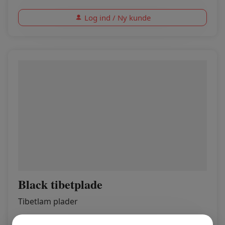
Log ind / Ny kunde
Black tibetplade
Tibetlam plader