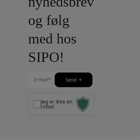
nyhedsbrev
og følg
med hos
SIPO!
E-
Send
mail
(Påkrævet)
Jeg er ikke en
robot