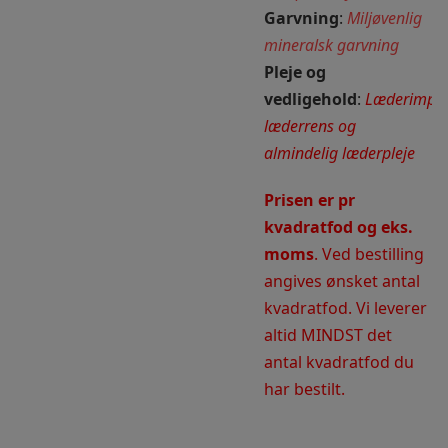
Garvning
:
Miljøvenlig
mineralsk garvning
Pleje og
vedligehold
:
Læderimpræ
læderrens og
almindelig læderpleje
Prisen er pr
kvadratfod og eks.
moms
. Ved bestilling
angives ønsket antal
kvadratfod. Vi leverer
altid MINDST det
antal kvadratfod du
har bestilt.