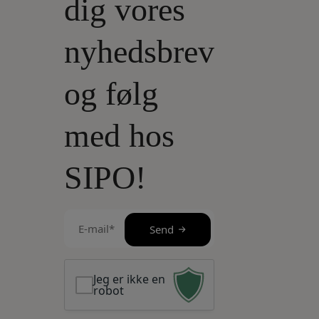
dig vores
nyhedsbrev
og følg
med hos
SIPO!
E-
Send
mail
(Påkrævet)
Jeg er ikke en
robot