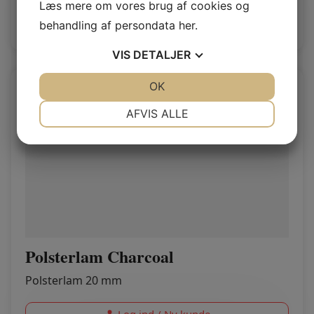
Læs mere om vores brug af cookies og
Log ind / Ny kunde
behandling af persondata
her
.
VIS
DETALJER
JA
NEJ
OK
JA
NEJ
NØDVENDIGE
PRÆFERENCER
AFVIS ALLE
JA
NEJ
JA
NEJ
MARKETING
STATISTIK
Polsterlam Charcoal
Polsterlam 20 mm