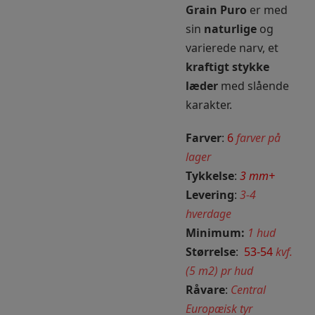
Grain Puro
er med
sin
naturlige
og
varierede narv, et
kraftigt stykke
læder
med slående
karakter.
Farver
:
6
farver på
lager
Tykkelse
:
3
mm+
Levering
:
3-4
hverdage
Minimum:
1 hud
Størrelse
:
53-54
kvf.
(5 m2) pr hud
Råvare
:
Central
Europæisk tyr