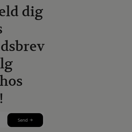
eld dig
s
dsbrev
lg
hos
!
Send