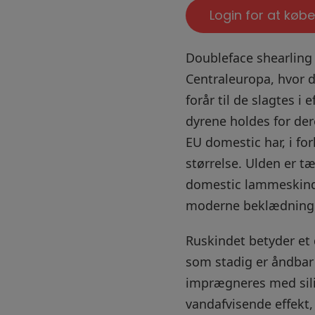
Login for at købe
Doubleface shearlin
Centraleuropa, hvor dy
forår til de slagtes i 
dyrene holdes for der
EU domestic har, i for
størrelse. Ulden er t
domestic lammeskind e
moderne beklædning
Ruskindet betyder et 
som stadig er åndbar
imprægneres med sili
vandafvisende effekt,