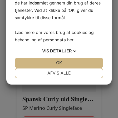
de har indsamlet gennem din brug af deres
tjenester. Ved at klikke på 'OK' giver du
samtykke til disse formål.
Læs mere om vores brug af cookies og
behandling af persondata
her
.
VIS
DETALJER
JA
NEJ
OK
JA
NEJ
NØDVENDIGE
PRÆFERENCER
AFVIS ALLE
JA
NEJ
JA
NEJ
MARKETING
STATISTIK
Spansk Curly uld Singleface PANSY LILLA
SP Merino Curly Singleface