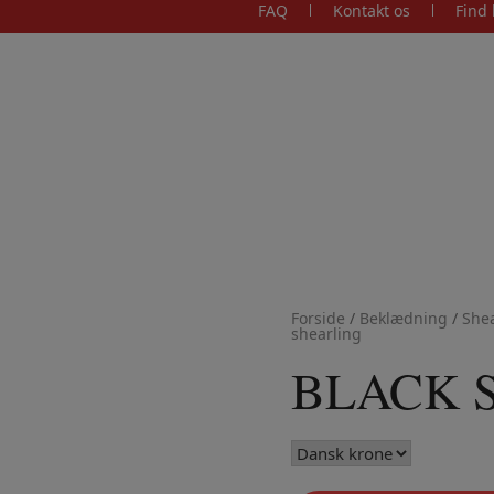
FAQ
Kontakt os
Find 
Forside
/
Beklædning
/
Shea
shearling
BLACK Su