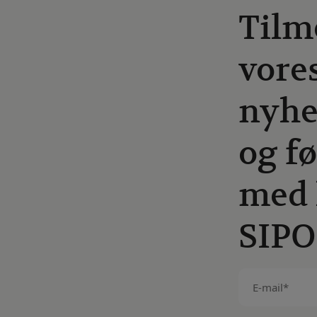
Tilm
vore
nyhe
og fø
med 
SIPO
E-
mail
(Påkrævet)