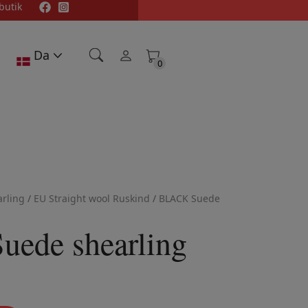
butik
Da
0
0
rling
/
EU Straight wool Ruskind
/
BLACK Suede
ede shearling