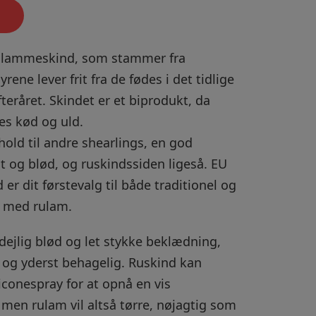
g lammeskind, som stammer fra
rene lever frit fra de fødes i det tidlige
efteråret. Skindet er et biprodukt, da
es kød og uld.
hold til andre shearlings, en god
æt og blød, og ruskindssiden ligeså. EU
r dit førstevalg til både traditionel og
 med rulam.
dejlig blød og let stykke beklædning,
 og yderst behagelig. Ruskind kan
conespray for at opnå en vis
 men rulam vil altså tørre, nøjagtig som