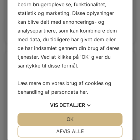
Blåræv skind pink
bedre brugeroplevelse, funktionalitet,
statistik og marketing. Disse oplysninger
Blåræve
kan blive delt med annoncerings- og
analysepartnere, som kan kombinere dem
Log ind / Ny kunde
med data, du tidligere har givet dem eller
de har indsamlet gennem din brug af deres
tjenester. Ved at klikke på 'OK' giver du
samtykke til disse formål.
Læs mere om vores brug af cookies og
behandling af persondata
her
.
VIS
DETALJER
JA
NEJ
OK
JA
NEJ
NØDVENDIGE
PRÆFERENCER
AFVIS ALLE
Goldcross natur