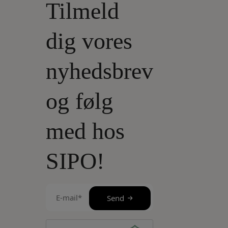
Tilmeld
dig vores
nyhedsbrev
og følg
med hos
SIPO!
E-
Send
mail
(Påkrævet)