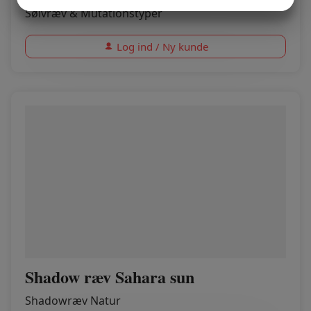
JA
NEJ
JA
NEJ
Sølvræv & Mutationstyper
MARKETING
STATISTIK
Log ind / Ny kunde
Shadow ræv Sahara sun
Shadowræv Natur