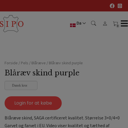
Hop
til
indholdet
Da
0
0
Forside
/
Pels
/
Blåræve
/
Blåræv skind purple
Blåræv skind purple
Dansk krone
Login for at købe
Blåræve skind, SAGA certificeret kvalitet. Størrelse 3×0/4×0
Garvet og farvet i EU. Video viser kvalitet og tæthed af