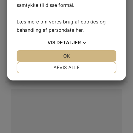
samtykke til disse formål.
Læs mere om vores brug af cookies og
behandling af persondata
her
.
VIS
DETALJER
Blåræv skind babypink
JA
NEJ
OK
JA
NEJ
Blåræve
NØDVENDIGE
PRÆFERENCER
AFVIS ALLE
Log ind / Ny kunde
JA
NEJ
JA
NEJ
MARKETING
STATISTIK