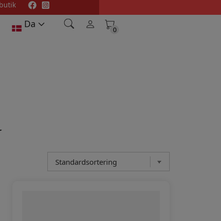
butik
Da
0
0
d