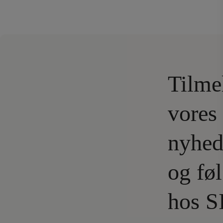
Tilme
vores
nyhed
og fø
hos S