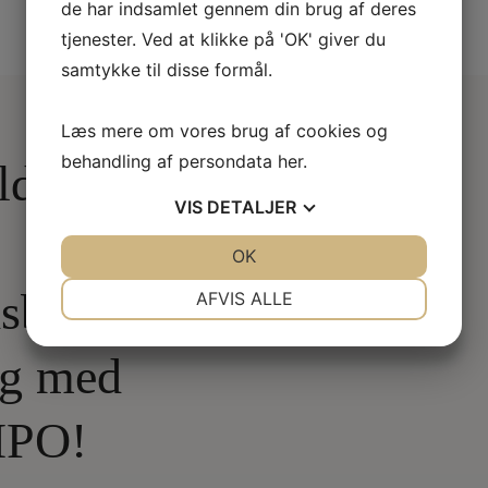
de har indsamlet gennem din brug af deres
tjenester. Ved at klikke på 'OK' giver du
samtykke til disse formål.
Læs mere om vores brug af cookies og
behandling af persondata
her
.
ld dig
VIS
DETALJER
JA
NEJ
OK
JA
NEJ
NØDVENDIGE
PRÆFERENCER
sbrev
AFVIS ALLE
JA
NEJ
JA
NEJ
lg med
MARKETING
STATISTIK
IPO!